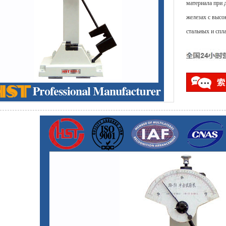
материала при 
железах с высо
стальных и спл