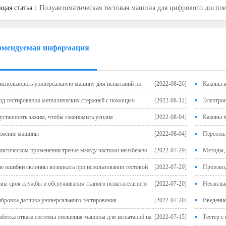
щая статья：
Полуавтоматическая тестовая машина для цифрового дисплея
омендуемая информация
использовать универсальную машину для испытаний на
[2022-08-26]
Каковы 
ение?
электронны
од тестирования металлических стержней с помощью
[2022-08-12]
Электрон
ования машины
установить зажим, чтобы сэкономить усилия
[2022-08-04]
Каковы п
машине?
яжение машины
[2022-08-04]
Персонал
структурах 
актическом применении трение между частями неизбежно.
[2022-07-29]
Методы,
электронны
е ошибки склонны возникать при использовании тестовой
[2022-07-29]
Производ
 усталости
универсальн
вы срок службы и обслуживания тканого испытательного
[2022-07-20]
Нескольк
теля?
бровка датчика универсального тестирования
[2022-07-20]
Введение
растяжение
аботка отказа системы смещения машины для испытаний на
[2022-07-15]
Тестер с