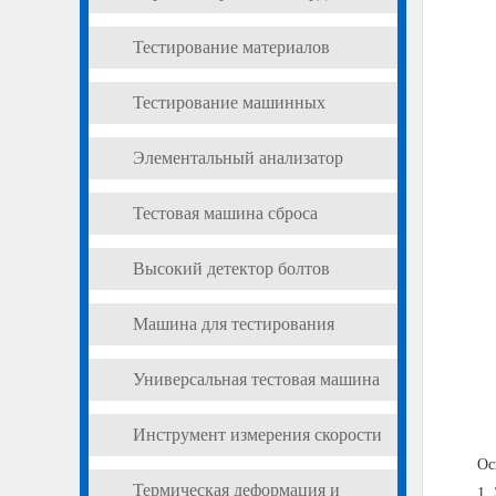
Тестирование материалов
трансформация
Тестирование машинных
аксессуаров
Элементальный анализатор
Тестовая машина сброса
Высокий детектор болтов
Машина для тестирования
усталости
Универсальная тестовая машина
для динамического и статического
Инструмент измерения скорости
тестирования
Ос
расплава расплава
Термическая деформация и
1.