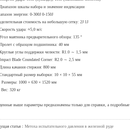
 Диапазон шкалы набора и значение индексации
апазон энергии: 0-300J 0-150J
зделительная стоимость на небольшую сетку: 2J 1J
 Скорость удара: ≈5,0 м/с
 Угол маятника предварительного обзора: 135 °
 Пролет с образцом подшипника: 40 мм
 Круглые углы поддержки челюсти: R1.0 ～ 1,5 мм
 Impact Blade Coundated Corner: R2.0 ～ 2,5 мм
 Длина качания стержня: 800 мм
 Стандартный размер выборки: 10 × 10 × 55 мм
. Размеры: 1000 × 630 × 1520 мм
. Вес: 320 кг
денные выше параметры предназначены только для справки, а подробные 
ущая статья：
Метоха испытательного давления в железной руде