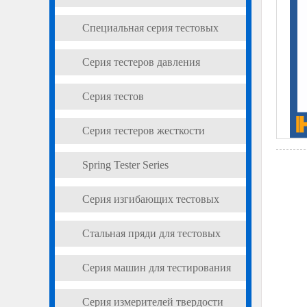
машин
ударов
Специальная серия тестовых
машин для искусственного совета
Серия тестеров давления
Серия тестов
Серия тестеров жесткости
трубного кольца
Spring Tester Series
Серия изгибающих тестовых
машин
Стальная пряди для тестовых
машин
Серия машин для тестирования
Cup Burst
Серия измерителей твердости