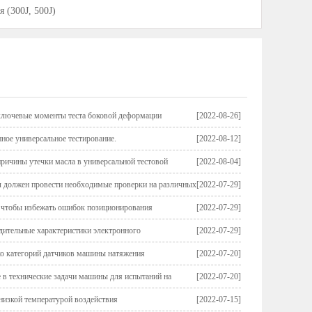
 (300J, 500J)
ключевые моменты теста боковой деформации
[2022-08-26]
х универсальных тестирующих машин?
ное универсальное тестирование.
[2022-08-12]
ричины утечки масла в универсальной тестовой
[2022-08-04]
 должен провести необходимые проверки на различных
[2022-07-29]
и частях машины для тестирования на усталость
 чтобы избежать ошибок позиционирования
[2022-07-29]
х универсальных тестовых машин
ительные характеристики электронного
[2022-07-29]
ого тестирования и подготовки перед эксплуатацией
о категорий датчиков машины натяжения
[2022-07-20]
 в технические задачи машины для испытаний на
[2022-07-20]
 материала
 низкой температурой воздействия
[2022-07-15]