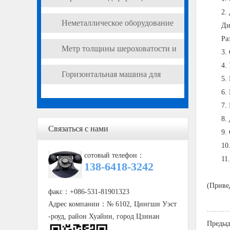
2.
прибор измерения точки
Неметаллическое оборудование
Ди
смягчения VICA
Ра
для тестирования материалов
Метр толщины шероховатости и
3.
4.
другое неразрушающее
Горизонтальная машина для
5.
испытательное оборудование
6.
испытаний на растяжение
7.
8.
Связаться с нами
9.
10
сотовый телефон：
11
138-6418-3242
(Приве
факс：+086-531-81901323
Адрес компании：№ 6102, Цингши Уэст
-роуд, район Хуайин, город Цзинан
Предыд