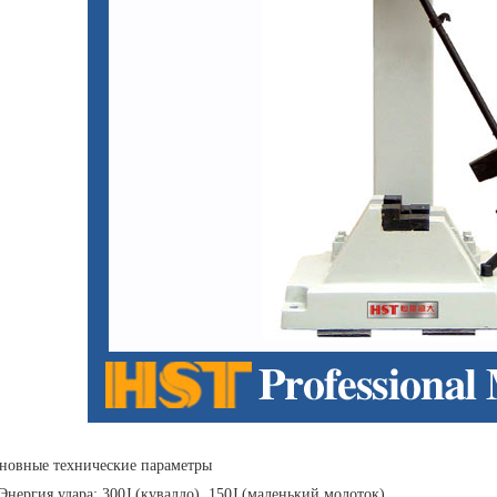
новные технические параметры
 Энергия удара: 300J (кувалдо), 150J (маленький молоток)