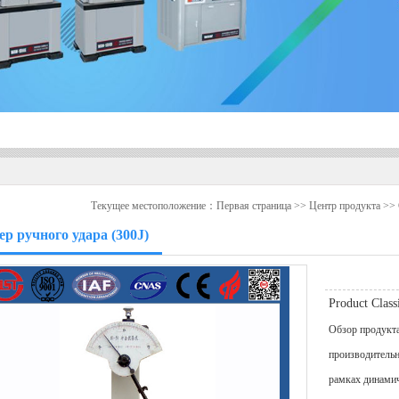
Текущее местоположение：
Первая страница
>>
Центр продукта
>>
ер ручного удара (300J)
Product Clas
Обзор продукта
производительн
рамках динамич