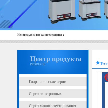
Некоторые из вас заинтересованы：
Центр продукта
Тест
PRODUCTS
Гидравлические серии
универсальных испытательных
Серия электронных
машин
универсальных испытательных
Серия машин -тестирования