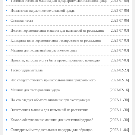
Тестовая тестовая машина для предварительной стальной прядь
[2023-07-06]
Испытатель на растяжение стальной прядь
[2023-07-06]
Стальная теста
[2023-07-06]
Цепная горизонтальная машина для испытаний на растяжение
[2023-07-03]
Кольцевая цепь горизонтальная тестирование на растяжение
[2023-07-03]
Машина для испытаний на растяжение цепи
[2023-07-03]
Проекты, которые могут быть протестированы с помощью
[2023-07-03]
электронных машин для испытаний на растяжение
Тестер удара металла
[2023-02-23]
Что следует отметить при использовании программного
[2023-02-16]
обеспечения Electronic Universal Testing Machine
Машина для тестирования удара
[2023-02-16]
На что следует обратить внимание при эксплуатации
[2022-11-30]
электрогидравлической сервоприводной тестовой машины?
Электронная машина для испытаний на растяжение
[2022-11-30]
Каково обслуживание машины для испытаний ударов?
[2022-11-30]
Стандартный метод испытания на удары для образцов
[2022-11-04]