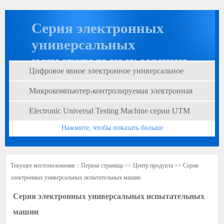
Серия электронных
универсальных
испытательных машин
Цифровое явное электронное универсальное
PRODUCTS
тестирование
Микрокомпьютер-контролируемая электронная
универсальная тестовая машина
Electronic Universal Testing Machine серии UTM
Нажмите, чтобы показать больше
Текущее местоположение：
Первая страница
>>
Центр продукта
>>
Серия
электронных универсальных испытательных машин
Серия электронных универсальных испытательных
машин