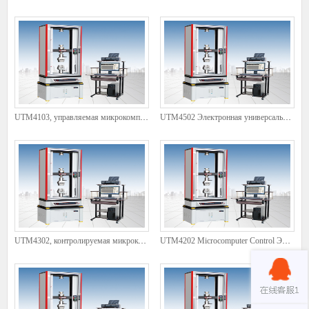
UTM4103, управляемая микрокомпьютерами, электронная универсальная тестовая машина
UTM4502 Электронная универсальная тестовая машина, контролируемая микрокомпьютер
UTM4302, контролируемая микрокомпьютер, электронная универсальная тестовая машина
UTM4202 Microcomputer Control Электронная универсальная испытательная машина