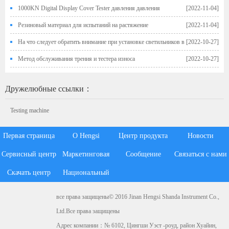
металлического материала.
1000KN Digital Display Cover Tester давления давления
[2022-11-04]
Резиновый материал для испытаний на растяжение
[2022-11-04]
На что следует обратить внимание при установке светильников в
[2022-10-27]
машине испытания на растяжение
Метод обслуживания трения и тестера износа
[2022-10-27]
Дружелюбные ссылки：
Testing machine
Первая страница
О Hengsi
Центр продукта
Новости
Сервисный центр
Маркетинговая
Сообщение
Связаться с нами
Скачать центр
Национальный
система
клиента
все права защищены© 2016 Jinan Hengsi Shanda Instrument Co.,
Ltd.Все права защищены
Адрес компании：№ 6102, Цингши Уэст -роуд, район Хуайин,