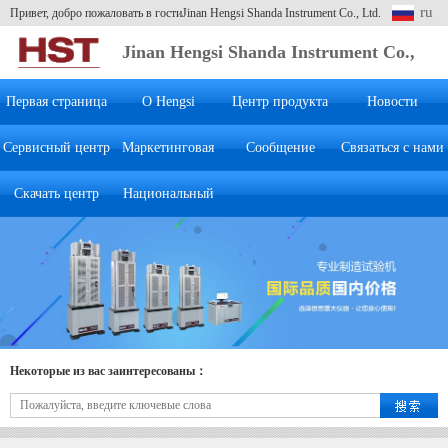
ru
Привет, добро пожаловать в гостиJinan Hengsi Shanda Instrument Co., Ltd.
Jinan Hengsi Shanda Instrument Co.,
Ltd.
Первая страница
О Hengsi
Центр продукта
Новости
Сервисный центр
Маркетинговая
Сообщение
Связаться с нами
Скачать центр
Национальный
система
клиента
Некоторые из вас заинтересованы：