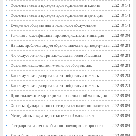
усталости
Основные знания и проверка производительности ткани из
[2022-10-14]
углеродного волокна
Основные знания и проверка производительности арматуры
[2022-10-14]
Ежедневное обслуживание и техническое обслуживание
[2022-10-14]
электронных универсальных испытательных машин
Различия в классификации и производительности машин для
[2022-09-30]
тестирования материалов
На какие проблемы следует обратить внимание при поддержании
[2022-09-28]
гидравлической универсальной тестирующей машины?
Что следует отметить при использовании тестовой машины
[2022-09-28]
повторяющейся изгиба для стальных стержней?
Основное использование и ежедневное обслуживание
[2022-09-28]
пружинного тестера
Как следует эксплуатировать и откалибровать испытатель
[2022-09-28]
давления
Как следует эксплуатировать и откалибровать испытатель
[2022-09-22]
давления
Производительные характеристики изоляционной машины для
[2022-09-09]
испытаний на растяжение
Основные функции машины тестирования натяжного натяжения
[2022-09-09]
терминала
Метод работы и характеристики тестовой машины для
[2022-09-09]
выступления чашки
Тест разрыва различных образцов с помощью электронного
[2022-09-09]
универсального тестирования
Как выбрать внутреннюю структуру испытателя растяжения
[2022-09-09]