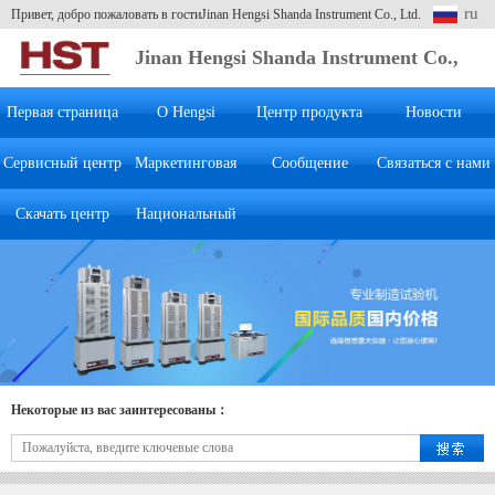
ru
Привет, добро пожаловать в гостиJinan Hengsi Shanda Instrument Co., Ltd.
Jinan Hengsi Shanda Instrument Co.,
Ltd.
Первая страница
О Hengsi
Центр продукта
Новости
Сервисный центр
Маркетинговая
Сообщение
Связаться с нами
Скачать центр
Национальный
система
клиента
Некоторые из вас заинтересованы：