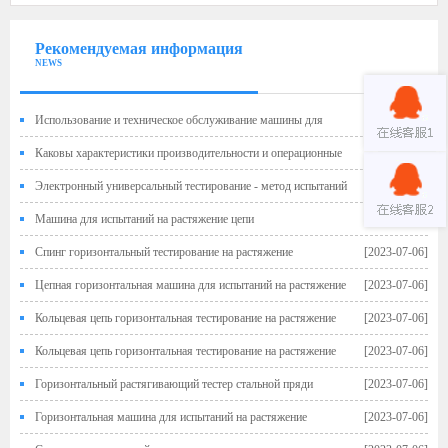
Рекомендуемая информация
NEWS
Использование и техническое обслуживание машины для
[2023-08-16]
тестирования давления
Каковы характеристики производительности и операционные
[2023-07-27]
меры предосторожности у машин с высокой и низкой температурой?
Электронный универсальный тестирование - метод испытаний
[2023-07-17]
для прочности сдвига растягивания резиновой и металлической связи
Машина для испытаний на растяжение цепи
[2023-07-06]
Спинг горизонтальный тестирование на растяжение
[2023-07-06]
Цепная горизонтальная машина для испытаний на растяжение
[2023-07-06]
Кольцевая цепь горизонтальная тестирование на растяжение
[2023-07-06]
Кольцевая цепь горизонтальная тестирование на растяжение
[2023-07-06]
Горизонтальный растягивающий тестер стальной пряди
[2023-07-06]
Горизонтальная машина для испытаний на растяжение
[2023-07-06]