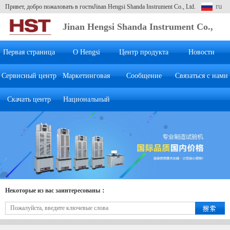
ru
Привет, добро пожаловать в гостиJinan Hengsi Shanda Instrument Co., Ltd.
Jinan Hengsi Shanda Instrument Co.,
Ltd.
Первая страница
О Hengsi
Центр продукта
Новости
Сервисный центр
Маркетинговая
Сообщение
Связаться с нами
Скачать центр
Национальный
система
клиента
Некоторые из вас заинтересованы：