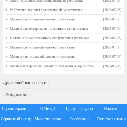
Спинг горизонтальный тестирование на растяжение
[2023-07-06]
W Стальной машины для испытаний на растяжение
[2023-07-06]
Машина для испытаний натяжного натяжения
[2023-07-06]
Машина для тестирования горизонтального натяжения
[2023-07-06]
Полная веревка горизонтального испытания натяжного
[2023-07-06]
натяжения
Машина для испытаний натяжного натяжения
[2023-07-06]
Машина для испытаний натяжного натяжения
[2023-07-06]
Машина тестирования натяжного натяжения в горизонтали
[2023-07-06]
Дружелюбные ссылки：
Testing machine
Первая страница
О Hengsi
Центр продукта
Новости
Сервисный центр
Маркетинговая
Сообщение
Связаться с нами