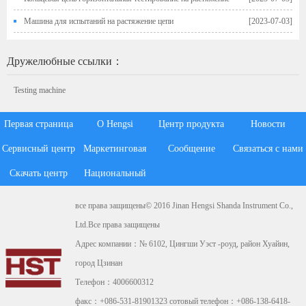
Машина для испытаний на растяжение цепи
[2023-07-03]
Дружелюбные ссылки：
Testing machine
Первая страница
О Hengsi
Центр продукта
Новости
Сервисный центр
Маркетинговая
Сообщение
Связаться с нами
Скачать центр
Национальный
система
клиента
все права защищены© 2016 Jinan Hengsi Shanda Instrument Co.,
Ltd.Все права защищены
Адрес компании：№ 6102, Цингши Уэст -роуд, район Хуайин,
город Цзинан
Телефон：4006600312
факс：+086-531-81901323 сотовый телефон：+086-138-6418-