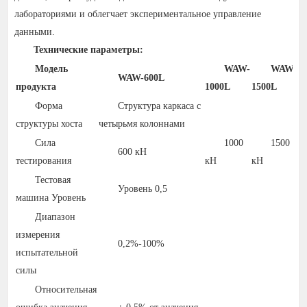
лабораториями и облегчает экспериментальное управление
данными.
Технические параметры:
Модель
WAW-
WAW-
WAW-600L
продукта
1000L
1500L
20
Форма
Структура каркаса с
структуры хоста
четырьмя колоннами
Сила
1000
1500
600 кН
тестирования
кН
кН
к
Тестовая
Уровень 0,5
машина Уровень
Диапазон
измерения
0,2%-100%
испытательной
силы
Относительная