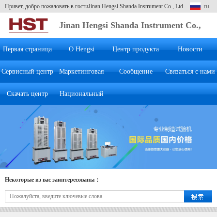
ru
Привет, добро пожаловать в гостиJinan Hengsi Shanda Instrument Co., Ltd.
Jinan Hengsi Shanda Instrument Co.,
Ltd.
Первая страница
О Hengsi
Центр продукта
Новости
Сервисный центр
Маркетинговая
Сообщение
Связаться с нами
Скачать центр
Национальный
система
клиента
Некоторые из вас заинтересованы：