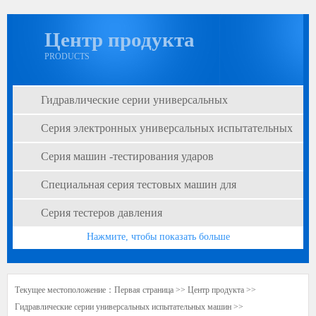
Центр продукта
PRODUCTS
Гидравлические серии универсальных
испытательных машин
Серия электронных универсальных испытательных
машин
Серия машин -тестирования ударов
Специальная серия тестовых машин для
искусственного совета
Серия тестеров давления
Нажмите, чтобы показать больше
Текущее местоположение：
Первая страница
>>
Центр продукта
>>
Гидравлические серии универсальных испытательных машин
>>