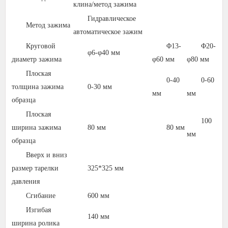
клина/метод зажима
Гидравлическое
Метод зажима
автоматическое зажим
Круговой
Φ13-
Φ20-
φ6-φ40 мм
диаметр зажима
φ60 мм
φ80 мм
φ
Плоская
0-40
0-60
толщина зажима
0-30 мм
мм
мм
м
образца
Плоская
100
ширина зажима
80 мм
80 мм
мм
м
образца
Вверх и вниз
размер тарелки
325*325 мм
давления
Сгибание
600 мм
Изгибая
140 мм
ширина ролика