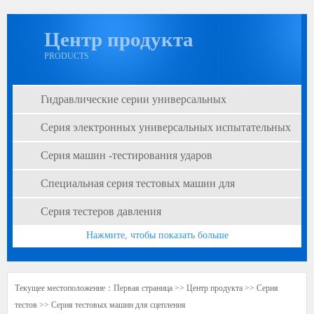
Центр продукта
PRODUCTS
Гидравлические серии универсальных
испытательных машин
Серия электронных универсальных испытательных
машин
Серия машин -тестирования ударов
Специальная серия тестовых машин для
искусственного совета
Серия тестеров давления
Нажмите, чтобы показать больше
Текущее местоположение：
Первая страница
>>
Центр продукта
>>
Серия
тестов
>>
Серия тестовых машин для сцепления