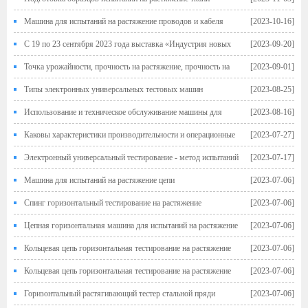
стеклянной волокна
Машина для испытаний на растяжение проводов и кабеля
[2023-10-16]
С 19 по 23 сентября 2023 года выставка «Индустрия новых
[2023-09-20]
материалов» в Шанхае, добро пожаловать на посещение и обмен на нашем
Точка урожайности, прочность на растяжение, прочность на
[2023-09-01]
стенде!
урожайность материала, знание углеродистой стали металлической стали
Типы электронных универсальных тестовых машин
[2023-08-25]
Использование и техническое обслуживание машины для
[2023-08-16]
тестирования давления
Каковы характеристики производительности и операционные
[2023-07-27]
меры предосторожности у машин с высокой и низкой температурой?
Электронный универсальный тестирование - метод испытаний
[2023-07-17]
для прочности сдвига растягивания резиновой и металлической связи
Машина для испытаний на растяжение цепи
[2023-07-06]
Спинг горизонтальный тестирование на растяжение
[2023-07-06]
Цепная горизонтальная машина для испытаний на растяжение
[2023-07-06]
Кольцевая цепь горизонтальная тестирование на растяжение
[2023-07-06]
Кольцевая цепь горизонтальная тестирование на растяжение
[2023-07-06]
Горизонтальный растягивающий тестер стальной пряди
[2023-07-06]