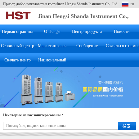
ru
Привет, добро пожаловать в гостиJinan Hengsi Shanda Instrument Co., Ltd.
Jinan Hengsi Shanda Instrument Co.,
Ltd.
Первая страница
О Hengsi
Центр продукта
Новости
Сервисный центр
Маркетинговая
Сообщение
Связаться с нами
Скачать центр
Национальный
система
клиента
Некоторые из вас заинтересованы：