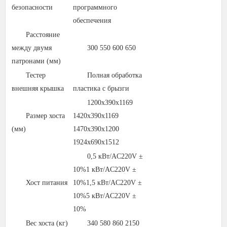
безопасности
программного
обеспечения
Расстояние
между двумя
300 550 600 650
патронами (мм)
Тестер
Полная обработка
внешняя крышка
пластика с брызги
1200x390x1169
Размер хоста
1420x390x1169
(мм)
1470x390x1200
1924x690x1512
0,5 кВт/AC220V ±
10%1 кВт/AC220V ±
Хост питания
10%1,5 кВт/AC220V ±
10%5 кВт/AC220V ±
10%
Вес хоста (кг)
340 580 860 2150