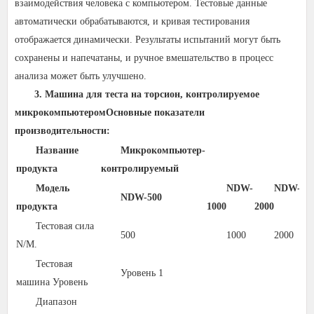
взаимодействия человека с компьютером. Тестовые данные
автоматически обрабатываются, и кривая тестирования
отображается динамически. Результаты испытаний могут быть
сохранены и напечатаны, и ручное вмешательство в процесс
анализа может быть улучшено.
3. Машина для теста на торсион, контролируемое
микрокомпьютером
Основные показатели
производительности:
Название
Микрокомпьютер-
продукта
контролируемый
Модель
NDW-
NDW-
NDW-500
продукта
1000
2000
30
Тестовая сила
500
1000
2000
N/M.
Тестовая
Уровень 1
машина Уровень
Диапазон