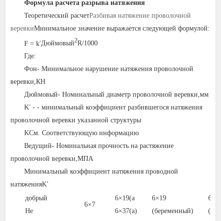
Формула расчета разрыва натяжения
Теоретический расчет
Разбивая натяжение проволочной
веревки
Минимальное значение выражается следующей формулой:
2
F = k
′
Дюймовый
R/1000
Где:
Фон
- Минимальное нарушение натяжения проволочной
веревки,
КН
Дюймовый
- Номинальный диаметр проволочной веревки,
мм
K
′ - - минимальный коэффициент разбившегося натяжения
проволочной веревки указанной структуры
K
См. Соответствующую информацию
Ведущий
- Номинальная прочность на растяжение
проволочной веревки,
МПА
Минимальный коэффициент натяжения проводной
натяжения
K
′
добрый
6
×
19
(
а
6
×
19
6
×
3
6
×
7
Не
6
×
37
(
а
)
(
беременный
)
(
бе