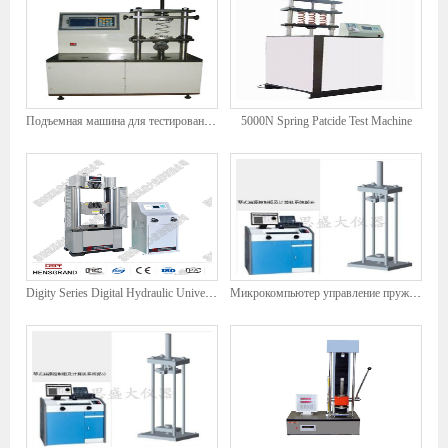
Подъемная машина для тестирования на усталость
5000N Spring Patcide Test Machine
Digity Series Digital Hydraulic Universal Testing Machine
Микрокомпьютер управление пружинной подсудительной подвеской Универсальная испытательная скамья