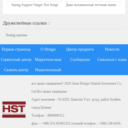
Spring Support Vanger Test Senge
Даже механическая тестовая машина для тестового натяжения цифрового отображения
Дружелюбные ссылки：
Testing machine
Первая страница
О Hengsi
Центр продукта
Новости
Сервисный центр
Маркетинговая
Сообщение
Связаться с нами
Скачать центр
Национальный
система
клиента
все права защищены© 2016 Jinan Hengsi Shanda Instrument Co.,
Ltd.Все права защищены
Адрес компании：№ 6102, Цингши Уэст -роуд, район Хуайин,
город Цзинан
Телефон：4006600312
факс：+086-531-81901323 сотовый телефон：+086-138-6418-