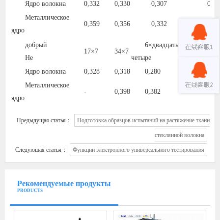
Ядро волокна
0,332
0,330
0,307
0,29
Металлическое
0,359
0,356
0,332
0,31
ядро
добрый
6
×
двадцать
6
17
×
7
34
×
7
Не
четыре
В
×
19
В
×
Ядро волокна
0,328
0,318
0,280
0,375
Металлическое
-
0,398
0,382
ядро
Предыдущая статья：
Подготовка образцов испытаний на растяжение ткани
стеклянной волокна
Следующая статья：
Функции электронного универсального тестирования
Рекомендуемые продукты
PRODUCTS