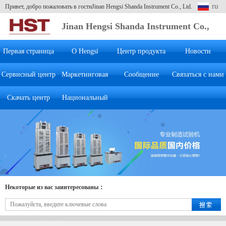
ru
Привет, добро пожаловать в гостиJinan Hengsi Shanda Instrument Co., Ltd.
Jinan Hengsi Shanda Instrument Co.,
Ltd.
Первая страница
О Hengsi
Центр продукта
Новости
Сервисный центр
Маркетинговая
Сообщение
Связаться с нами
Скачать центр
Национальный
система
клиента
Некоторые из вас заинтересованы：