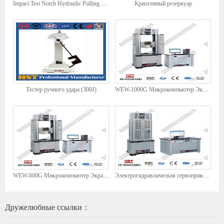
Impact Test Notch Hydraulic Pulling Bed
Криогенный резервуар
Тестер ручного удара (300J)
WEW-1000G Микрокомпьютер Экран дисплей универсальный тестовый компьютер
WEW-600G Микрокомпьютер Экран Дисплей Универсальный Тестовая машина Универсальная тестовая машина
Электрогидравлическая сервоприводная тестовая машина управляла WAW-600G, контролируемая микрокомпьютером.
Дружелюбные ссылки：