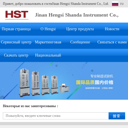
ru
Привет, добро пожаловать в гостиJinan Hengsi Shanda Instrument Co., Ltd.
Jinan Hengsi Shanda Instrument Co.,
Ltd.
Первая страница
О Hengsi
Центр продукта
Новости
Сервисный центр
Маркетинговая
Сообщение
Связаться с нами
Скачать центр
Национальный
система
клиента
Некоторые из вас заинтересованы：